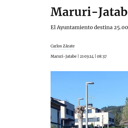
Maruri-Jatabe
El Ayuntamiento destina 25.000
Carlos Zárate
Maruri-Jatabe
|
21·03·24
|
08:37