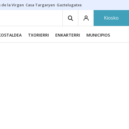
 de la Virgen
Casa Targaryen
Gaztelugatxe
Athletic
Aste Nagusia
C
Kiosko
KOSTALDEA
TXORIERRI
ENKARTERRI
MUNICIPIOS