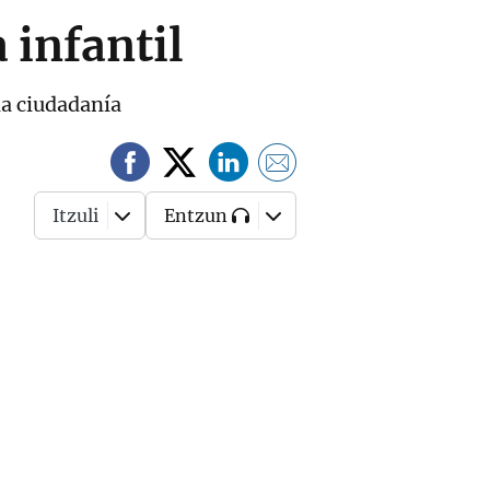
 infantil
la ciudadanía
Itzuli
Entzun