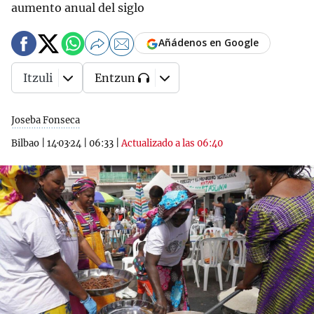
aumento anual del siglo
Añádenos en Google
Itzuli
Entzun
Joseba Fonseca
Bilbao
|
14·03·24
|
06:33
|
Actualizado a las 06:40