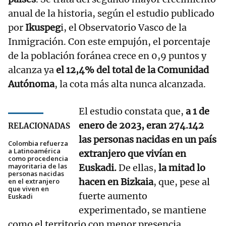
anual de la historia, según el estudio publicado
por
Ikuspeg
i, el Observatorio Vasco de la
Inmigración. Con este empujón, el porcentaje
de la población foránea crece en 0,9 puntos y
alcanza ya
el 12,4% del total de la Comunidad
Autónoma
, la cota más alta nunca alcanzada.
El estudio constata que,
a 1 de
enero de 2023, eran 274.142
RELACIONADAS
las personas nacidas en un país
Colombia refuerza
a Latinoamérica
extranjero que vivían en
como procedencia
mayoritaria de las
Euskadi.
De ellas,
la mitad lo
personas nacidas
hacen en Bizkaia
, que, pese al
en el extranjero
que viven en
fuerte aumento
Euskadi
experimentado, se mantiene
como el territorio con menor presencia