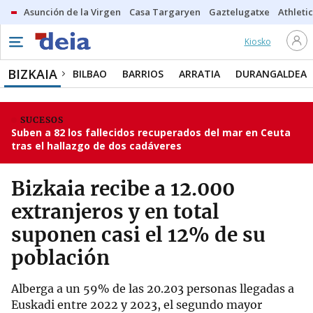
Asunción de la Virgen
Casa Targaryen
Gaztelugatxe
Athletic
Kiosko
BIZKAIA
BILBAO
BARRIOS
ARRATIA
DURANGALDEA
SUCESOS
Suben a 82 los fallecidos recuperados del mar en Ceuta
tras el hallazgo de dos cadáveres
Bizkaia recibe a 12.000
extranjeros y en total
suponen casi el 12% de su
población
Alberga a un 59% de las 20.203 personas llegadas a
Euskadi entre 2022 y 2023, el segundo mayor