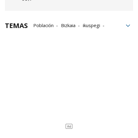
TEMAS
Población
Bizkaia
ikuspegi
migrantes
Mujeres migrantes