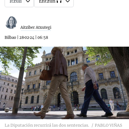
Itzuli
Entzun
Aitziber Atxutegi
Bilbao
|
28·02·24
|
06:58
La Diputación recurrirá las dos sentencias.
PABLO VIÑAS