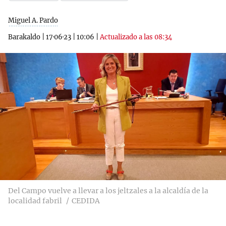
Miguel A. Pardo
Barakaldo
|
17·06·23
|
10:06
|
Actualizado a las 08:34
Del Campo vuelve a llevar a los jeltzales a la alcaldía de la
localidad fabril
CEDIDA