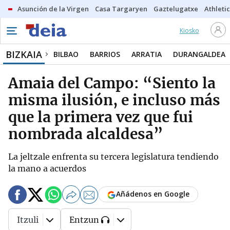
Asunción de la Virgen
Casa Targaryen
Gaztelugatxe
Athletic
Kiosko
BIZKAIA
BILBAO
BARRIOS
ARRATIA
DURANGALDEA
Amaia del Campo: “Siento la
misma ilusión, e incluso más
que la primera vez que fui
nombrada alcaldesa”
La jeltzale enfrenta su tercera legislatura tendiendo
la mano a acuerdos
Añádenos en Google
Itzuli
Entzun