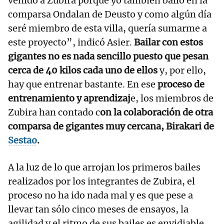
venido a Zubira porque yo también bailo en la
comparsa Ondalan de Deusto y como algún día
seré miembro de esta villa, quería sumarme a
este proyecto”, indicó Asier.
Bailar con estos
gigantes no es nada sencillo puesto que pesan
cerca de 40 kilos cada uno de ellos
y, por ello,
hay que entrenar bastante. En ese
proceso de
entrenamiento y aprendizaj
e, los miembros de
Zubira han contado c
on la colaboración de otra
comparsa de gigantes muy cercana, Birakari de
Sestao
.
A la luz de lo que arrojan los primeros bailes
realizados por los integrantes de Zubira, el
proceso no ha ido nada mal y es que pese a
llevar tan sólo cinco meses de ensayos, la
agilidad y el ritmo de sus bailes es envidiable
.