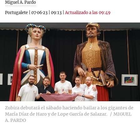
Miguel A. Pardo
Portugalete
|
07·06·23
|
09:13
|
Actualizado a las 09:49
Zubira debutará el sábado haciendo bailar a los gigantes de
María Díaz de Haro y de Lope García de Salazar.
MIGUEL
A. PARDO