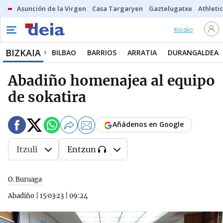
Asunción de la Virgen
Casa Targaryen
Gaztelugatxe
Athletic
Kiosko
BIZKAIA
BILBAO
BARRIOS
ARRATIA
DURANGALDEA
Abadiño homenajea al equipo
de sokatira
Añádenos en Google
Itzuli
Entzun
O. Buruaga
Abadiño
|
15·03·23
|
09:24