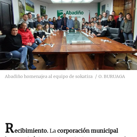
Abadiño homenajea al equipo de sokatira
O. BURUAGA
R
ecibimiento.
La
corporación municipal