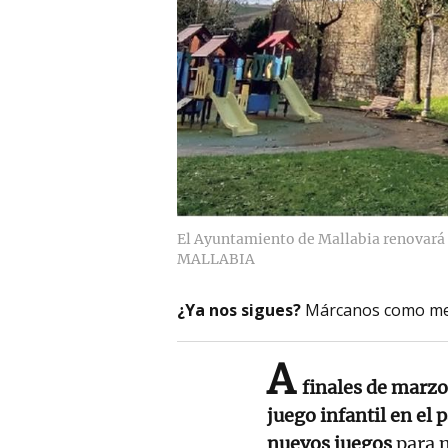
El Ayuntamiento de Mallabia renovará e
MALLABIA
¿Ya nos sigues?
Márcanos como me
A
finales de marz
juego infantil en el 
nuevos juegos
para m