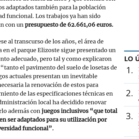
 adaptados también para la población
ad funcional. Los trabajos ya han sido
an con un
presupuesto de 62.661,06 euros.
ese al transcurso de los años, el área de
da en el parque Elizoste sigue presentado un
LO 
nto adecuado, pero tal y como explicaron
“tanto el pavimento del suelo de losetas de
1
os actuales presentan un inevitable
necesaria la renovación de estos para
2
miento de las especificaciones técnicas en
administración local ha decidido renovar
erlo además con
juegos inclusivos “que total
3
n ser adaptados para su utilización por
versidad funcional”.