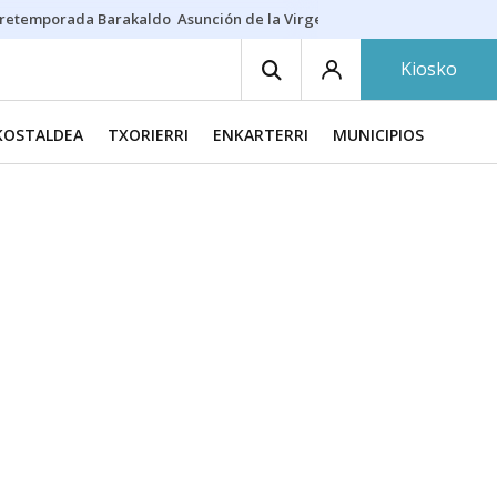
retemporada Barakaldo
Asunción de la Virgen
Casa Targaryen
Gazt
Kiosko
KOSTALDEA
TXORIERRI
ENKARTERRI
MUNICIPIOS