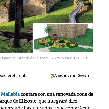
l parque infantil de Elizoste.
AYUNTAMIENTO DE
dio preferente
Añádenos en Google
o
Mallabia
contará con una renovada zona de
parque de Elizoste
, que integrará
diez
enores de hasta 12 años y que contará con