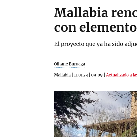
Mallabia reno
con elemento
El proyecto que ya ha sido adju
Oihane Buruaga
Mallabia
|
11·01·23
|
09:09
|
Actualizado a l