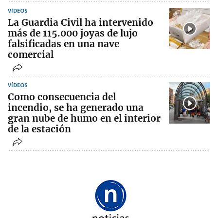
VÍDEOS
La Guardia Civil ha intervenido
más de 115.000 joyas de lujo
falsificadas en una nave
comercial
VÍDEOS
Como consecuencia del
incendio, se ha generado una
gran nube de humo en el interior
de la estación