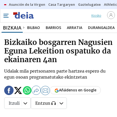
Asunción de la Virgen
Casa Targaryen
Gaztelugatxe
Athletic
Kiosko
BIZKAIA
BILBAO
BARRIOS
ARRATIA
DURANGALDEA
Bizkaiko bosgarren Nagusien
Eguna Lekeition ospatuko da
ekainaren 4an
Udalak mila pertsonaren parte hartzea espero du
egun osoan programatutako ekintzetan
Añádenos en Google
Itzuli
Entzun