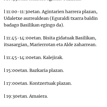
l 11:00-11:30etan. Agintarien harrera plazan,
Udaletxe aurrealdean (Eguraldi txarra baldin
badago Basilikan egingo da).
l 11:45-14:00etan. Bisita gidatuak Basilikan,
itsasargian, Marierrotan eta Alde zaharrean.
l 11:45-14:00etan. Kalejirak.
l 15:00etan. Bazkaria plazan.
l 17:00etan. Kontzertuak plazan.
l 19:30etan. Amaiera.