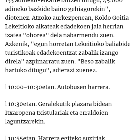
133 adineko-elkarte biltzen ditugu, 45.000
adineko bazkide baino gehiagorekin",
diotenez. Atzoko aurkezpenean, Koldo Goitia
Lekeitioko alkateak edadekoen jaia herrian
izatea "ohorea" dela nabarmendu zuen.
Azkenik, "egun horretan Lekeitioko baliabide
turistikoak edadekoentzat zabalik izango
direla" azpimarratu zuen. "Beso zabalik
hartuko ditugu", adierazi zuenez.
l 10:00-10:30etan. Autobusen harrera.
l 10:30etan. Geralekutik plazara bidean
Itxaropena txistulariak eta erraldoien
laguntzarekin.
l 10:55etan. Harrera egiteko suziriak.