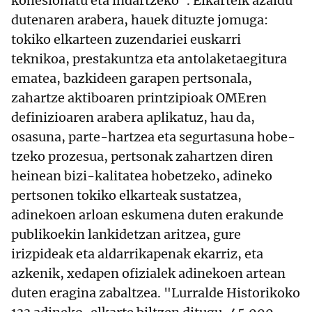
kohesionatu eta indartzeko". Elkarteik azaldu
dutenaren arabera, hauek dituzte jomuga:
tokiko elkarteen zuzendariei euskarri
teknikoa, prestakuntza eta antolaketaegitura
ematea, bazkideen garapen pertsonala,
zahartze aktiboaren printzipioak OMEren
definizioaren arabera aplikatuz, hau da,
osasuna, parte-hartzea eta segurtasuna hobe-
tzeko prozesua, pertsonak zahartzen diren
heinean bizi-kalitatea hobetzeko, adineko
pertsonen tokiko elkarteak sustatzea,
adinekoen arloan eskumena duten erakunde
publikoekin lankidetzan aritzea, gure
irizpideak eta aldarrikapenak ekarriz, eta
azkenik, xedapen ofizialek adinekoen artean
duten eragina zabaltzea. "Lurralde Historikoko