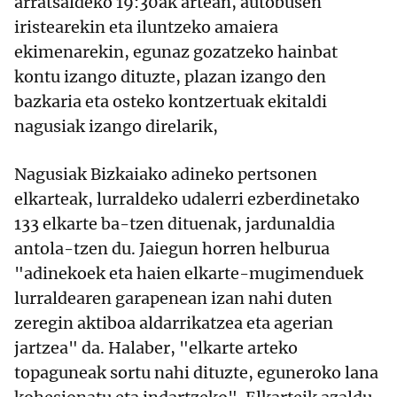
arratsaldeko 19:30ak artean, autobusen
iristearekin eta iluntzeko amaiera
ekimenarekin, egunaz gozatzeko hainbat
kontu izango dituzte, plazan izango den
bazkaria eta osteko kontzertuak ekitaldi
nagusiak izango direlarik,
Nagusiak Bizkaiako adineko pertsonen
elkarteak, lurraldeko udalerri ezberdinetako
133 elkarte ba-tzen dituenak, jardunaldia
antola-tzen du. Jaiegun horren helburua
"adinekoek eta haien elkarte-mugimenduek
lurraldearen garapenean izan nahi duten
zeregin aktiboa aldarrikatzea eta agerian
jartzea" da. Halaber, "elkarte arteko
topaguneak sortu nahi dituzte, eguneroko lana