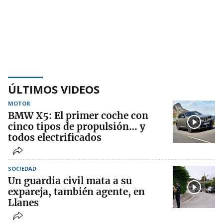
ÚLTIMOS VIDEOS
MOTOR
BMW X5: El primer coche con
cinco tipos de propulsión… y
todos electrificados
SOCIEDAD
Un guardia civil mata a su
expareja, también agente, en
Llanes