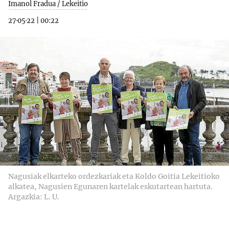
Imanol Fradua / Lekeitio
27·05·22
|
00:22
Nagusiak elkarteko ordezkariak eta Koldo Goitia Lekeitioko
alkatea, Nagusien Egunaren kartelak eskutartean hartuta.
Argazkia: L. U.