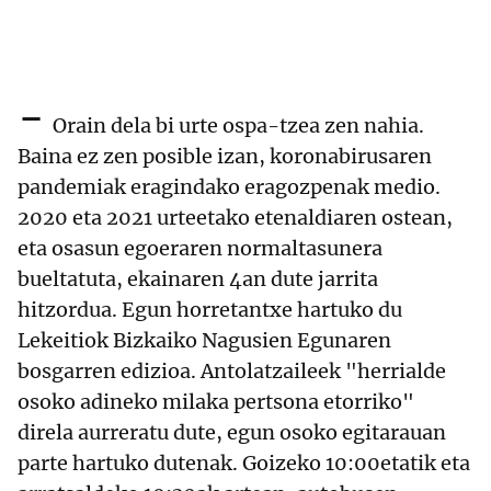
-
Orain dela bi urte ospa-tzea zen nahia.
Baina ez zen posible izan, koronabirusaren
pandemiak eragindako eragozpenak medio.
2020 eta 2021 urteetako etenaldiaren ostean,
eta osasun egoeraren normaltasunera
bueltatuta, ekainaren 4an dute jarrita
hitzordua. Egun horretantxe hartuko du
Lekeitiok Bizkaiko Nagusien Egunaren
bosgarren edizioa. Antolatzaileek "herrialde
osoko adineko milaka pertsona etorriko"
direla aurreratu dute, egun osoko egitarauan
parte hartuko dutenak. Goizeko 10:00etatik eta