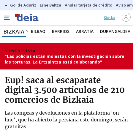
Gol de Aduriz
Esne Beltza
Anular tarjeta de crédito
Aviso am
Kiosko
BIZKAIA
BILBAO
BARRIOS
ARRATIA
DURANGALDEA
ENTREVISTA
"Las policías están molestas con la investigación sobre
las torturas. La Ertzaintza está colaborando"
Eup! saca al escaparate
digital 3.500 artículos de 210
comercios de Bizkaia
Las compras y devoluciones en la plataforma 'on
line', que ha abierto la persiana este domingo, serán
gratuitas