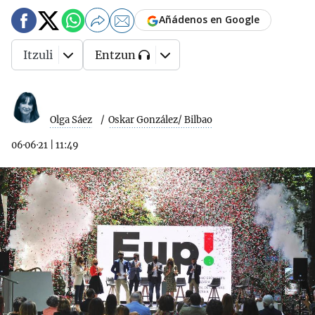
Añádenos en Google
Itzuli
Entzun
Olga Sáez
Oskar González/ Bilbao
06·06·21
|
11:49