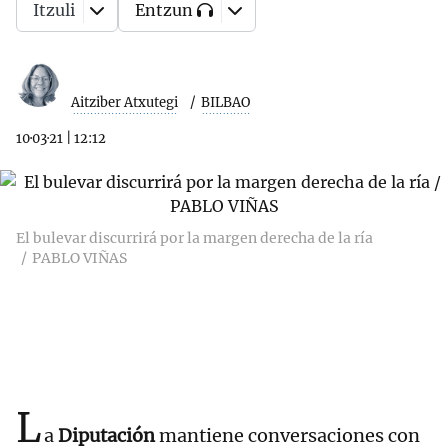
Itzuli
Entzun
Aitziber Atxutegi
BILBAO
10·03·21
|
12:12
El bulevar discurrirá por la margen derecha de la ría
PABLO VIÑAS
L
a
Diputación
mantiene conversaciones con