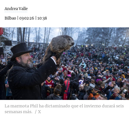
Andrea Valle
Bilbao
|
03·02·26
|
10:38
La marmota Phil ha dictaminado que el invierno durará seis
semanas más.
X