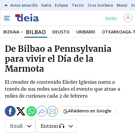
Aviso amarillo
Italia
Eclipse
Terzic
Cruz Gorbeia
Messi
G
Kiosko
BILBAO
BIZKAIA
DEUSTO
URIBARRI
OTXARKOAGA-
De Bilbao a Pennsylvania
para vivir el Día de la
Marmota
El creador de contenido Eleder Iglesias narra a
través de sus redes sociales el evento que atrae a
miles de curiosos cada 2 de febrero
Añádenos en Google
Itzuli
Entzun