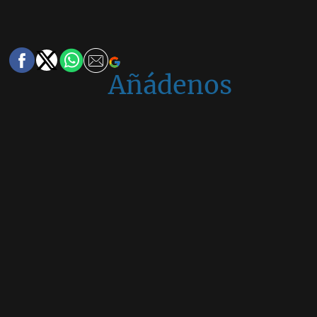
Añádenos
en
Google