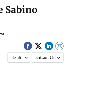
re Sabino
eses
Itzuli
Entzun