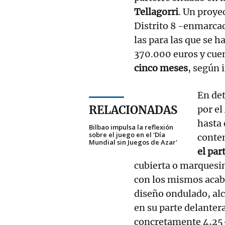
Tellagorri
. Un proyec
Distrito 8 -enmarca
las para las que se 
370.000 euros y cue
cinco meses
, según 
En det
RELACIONADAS
por el
hasta 
Bilbao impulsa la reflexión
sobre el juego en el 'Día
conte
Mundial sin Juegos de Azar'
el par
cubierta o marquesin
con los mismos acaba
diseño ondulado, al
en su parte delanter
concretamente 4,25- 