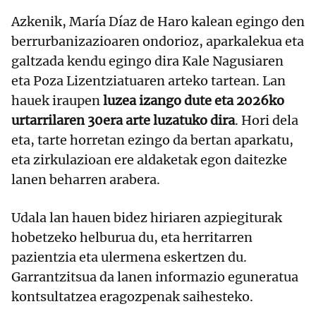
Azkenik, María Díaz de Haro kalean egingo den
berrurbanizazioaren ondorioz, aparkalekua eta
galtzada kendu egingo dira Kale Nagusiaren
eta Poza Lizentziatuaren arteko tartean. Lan
hauek iraupen
luzea izango dute eta 2026ko
urtarrilaren 30era arte luzatuko dira
. Hori dela
eta, tarte horretan ezingo da bertan aparkatu,
eta zirkulazioan ere aldaketak egon daitezke
lanen beharren arabera.
Udala lan hauen bidez hiriaren azpiegiturak
hobetzeko helburua du, eta herritarren
pazientzia eta ulermena eskertzen du.
Garrantzitsua da lanen informazio eguneratua
kontsultatzea eragozpenak saihesteko.