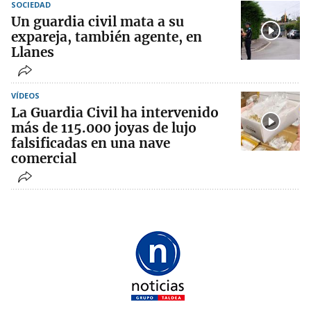
SOCIEDAD
Un guardia civil mata a su
expareja, también agente, en
Llanes
VÍDEOS
La Guardia Civil ha intervenido
más de 115.000 joyas de lujo
falsificadas en una nave
comercial