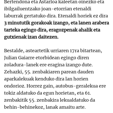
Bertendona eta Astarloa kaleetan oinezko eta
ibilgailuentzako joan-etorrian etenaldi
laburrak gertatuko dira. Etenaldi horiek ez dira
3 minututik gorakoak izango, eta lanen arabera
tarteka egingo dira, eragozpenak ahalik eta
gutxienak izan daitezen.
Bestalde, asteartetik urriaren 17ra bitartean,
Julian Gaiarre etorbidean egingo diren
zoladura-lanek ere eragina izango dute.
Zehazki, 55. zenbakiaren parean dauden
aparkalekuak kenduko dira lan horien
ondorioz. Horrez gain, autobus-geralekua ere
tokiz aldatuko da egun horietan, eta 61.
zenbakitik 55. zenbakira lekualdatuko da
behin-behinekoz, lanak amaitu arte.