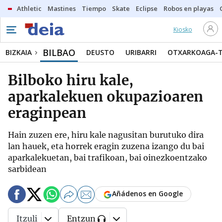
Athletic
Mastines
Tiempo
Skate
Eclipse
Robos en playas
Kiosko
BILBAO
BIZKAIA
DEUSTO
URIBARRI
OTXARKOAGA-
Bilboko hiru kale,
aparkalekuen okupazioaren
eraginpean
Hain zuzen ere, hiru kale nagusitan burutuko dira
lan hauek, eta horrek eragin zuzena izango du bai
aparkalekuetan, bai trafikoan, bai oinezkoentzako
sarbidean
Añádenos en Google
Itzuli
Entzun