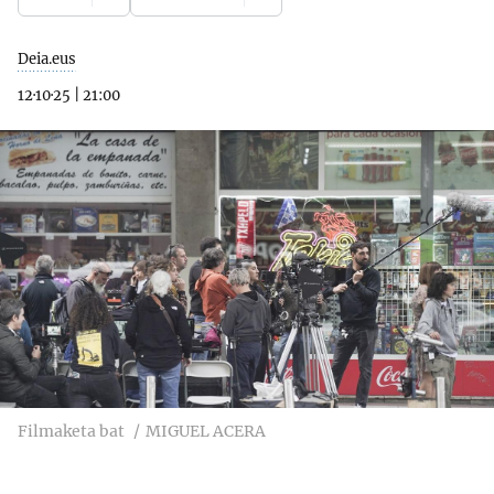
Deia.eus
12·10·25
|
21:00
Filmaketa bat
MIGUEL ACERA