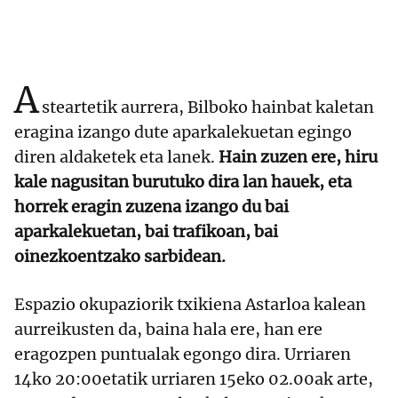
A
steartetik aurrera, Bilboko hainbat kaletan
eragina izango dute aparkalekuetan egingo
diren aldaketek eta lanek.
Hain zuzen ere, hiru
kale nagusitan burutuko dira lan hauek, eta
horrek eragin zuzena izango du bai
aparkalekuetan, bai trafikoan, bai
oinezkoentzako sarbidean.
Espazio okupaziorik txikiena Astarloa kalean
aurreikusten da, baina hala ere, han ere
eragozpen puntualak egongo dira. Urriaren
14ko 20:00etatik urriaren 15eko 02.00ak arte,