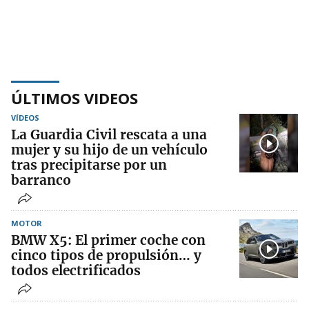
ÚLTIMOS VIDEOS
VÍDEOS
La Guardia Civil rescata a una
mujer y su hijo de un vehículo
tras precipitarse por un
barranco
MOTOR
BMW X5: El primer coche con
cinco tipos de propulsión… y
todos electrificados