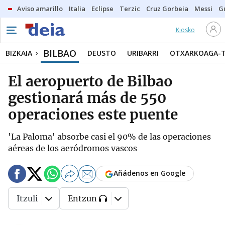
Aviso amarillo
Italia
Eclipse
Terzic
Cruz Gorbeia
Messi
G
Kiosko
BILBAO
BIZKAIA
DEUSTO
URIBARRI
OTXARKOAGA-
El aeropuerto de Bilbao
gestionará más de 550
operaciones este puente
'La Paloma' absorbe casi el 90% de las operaciones
aéreas de los aeródromos vascos
Añádenos en Google
Itzuli
Entzun