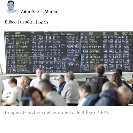
Aitor García Morán
Bilbao
|
01·08·25
|
14:45
Imagen de archivo del aeropuerto de Bilbao
EFE