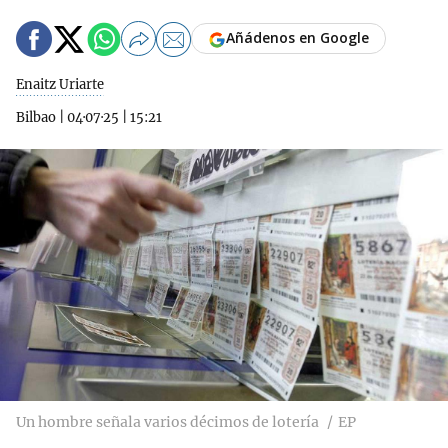
Añádenos en Google
Enaitz Uriarte
Bilbao
|
04·07·25
|
15:21
Un hombre señala varios décimos de lotería
EP