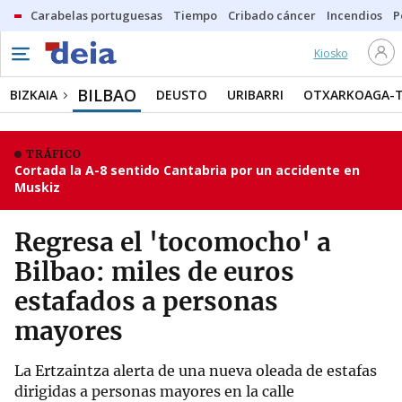
Carabelas portuguesas
Tiempo
Cribado cáncer
Incendios
P
Kiosko
BILBAO
BIZKAIA
DEUSTO
URIBARRI
OTXARKOAGA-
TRÁFICO
Cortada la A-8 sentido Cantabria por un accidente en
Muskiz
Regresa el 'tocomocho' a
Bilbao: miles de euros
estafados a personas
mayores
La Ertzaintza alerta de una nueva oleada de estafas
dirigidas a personas mayores en la calle