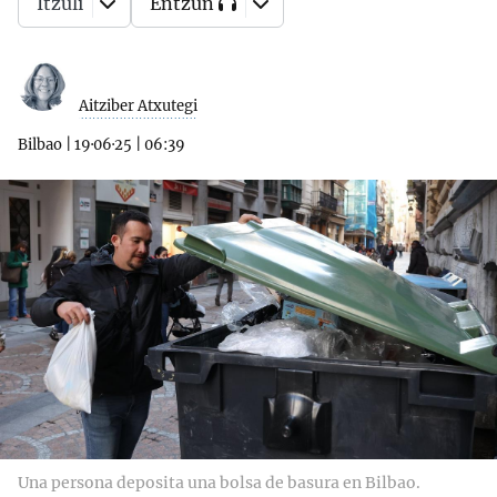
Itzuli
Entzun
Aitziber Atxutegi
Bilbao
|
19·06·25
|
06:39
Una persona deposita una bolsa de basura en Bilbao.