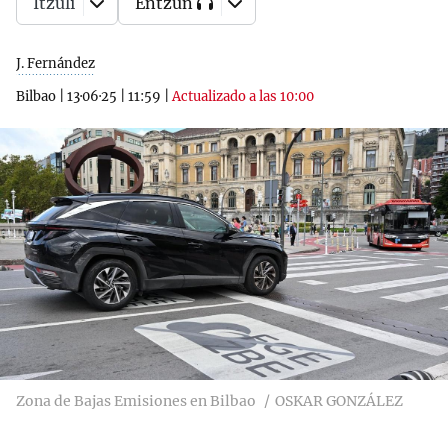
Itzuli
Entzun
J. Fernández
Bilbao
|
13·06·25
|
11:59
|
Actualizado a las 10:00
Zona de Bajas Emisiones en Bilbao
OSKAR GONZÁLEZ