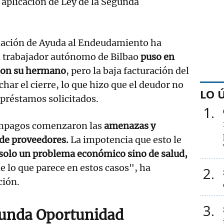
 aplicación de Ley de la Segunda
ciación de Ayuda al Endeudamiento ha
 trabajador autónomo de Bilbao
puso en
con su hermano
, pero la baja facturación del
har el cierre, lo que hizo que el deudor no
LO 
 préstamos solicitados.
1
impagos comenzaron las
amenazas y
de proveedores.
La impotencia que esto le
solo un problema económico sino de salud,
e lo que parece en estos casos", ha
2
ción.
3
gunda Oportunidad