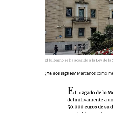
El bilbaino se ha acogido a la Ley de l
¿Ya nos sigues?
Márcanos como me
E
l ju
zgado de lo M
definitivamente a un 
50.000 euros de su 