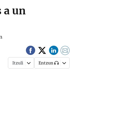
 a un
ón
Itzuli
Entzun