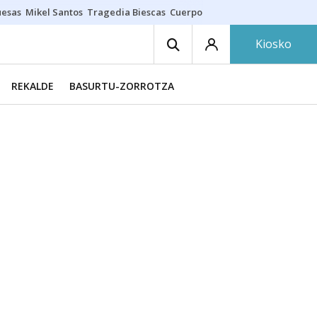
uesas
Mikel Santos
Tragedia Biescas
Cuerpo ría
Inmigración Bizkaia
Kiosko
REKALDE
BASURTU-ZORROTZA