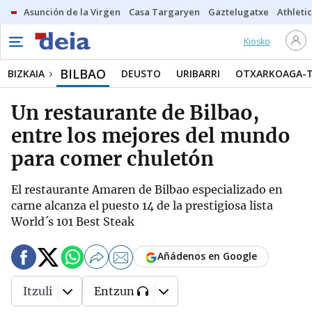
Asunción de la Virgen
Casa Targaryen
Gaztelugatxe
Athletic
Kiosko
BILBAO
BIZKAIA
DEUSTO
URIBARRI
OTXARKOAGA-
Un restaurante de Bilbao,
entre los mejores del mundo
para comer chuletón
El restaurante Amaren de Bilbao especializado en
carne alcanza el puesto 14 de la prestigiosa lista
World´s 101 Best Steak
Añádenos en Google
Itzuli
Entzun