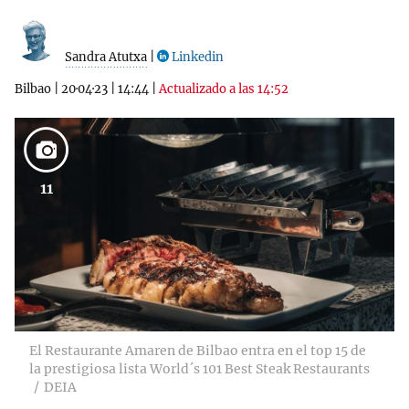
Sandra Atutxa
|
Linkedin
Bilbao
|
20·04·23
|
14:44
|
Actualizado a las 14:52
11
El Restaurante Amaren de Bilbao entra en el top 15 de
la prestigiosa lista World´s 101 Best Steak Restaurants
DEIA