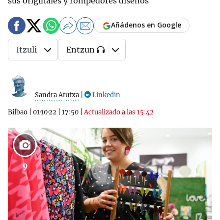
sus originales y rompedores diseños
Añádenos en Google
Itzuli
Entzun
Sandra Atutxa
|
Linkedin
Bilbao
|
01·10·22
|
17:50
|
Actualizado a las 15:42
9