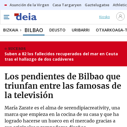
Asunción de la Virgen
Casa Targaryen
Gaztelugatxe
Athletic
Kiosko
BILBAO
BIZKAIA
DEUSTO
URIBARRI
OTXARKOAGA-
SUCESOS
Suben a 82 los fallecidos recuperados del mar en Ceuta
tras el hallazgo de dos cadáveres
Los pendientes de Bilbao que
triunfan entre las famosas de
la televisión
María Zarate es el alma de serendipiacreativity, una
marca que empieza en la cocina de su casa y que ha
logrado hacerse un hueco en el mercado gracias a