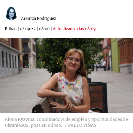
Arantza Rodríguez
Bilbao
|
04·09·22
|
08:00
|
Actualizado a las 08:09
Alona Kyzyma, coordinadora de empleo y oportunidades de
UkraniaSOS, posa en Bilbao.
PABLO VIÑAS