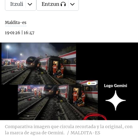
Itzuli
Entzun
Maldita-es
19·01·26
|
16:47
Comparativa imagen que circula recortada y la original, con
la marca de agua de Gemini.
MALDITA-ES