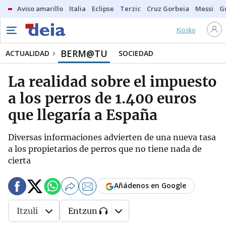
Aviso amarillo
Italia
Eclipse
Terzic
Cruz Gorbeia
Messi
G
Kiosko
BERM@TU
ACTUALIDAD
SOCIEDAD
La realidad sobre el impuesto
a los perros de 1.400 euros
que llegaría a España
Diversas informaciones advierten de una nueva tasa
a los propietarios de perros que no tiene nada de
cierta
Añádenos en Google
Itzuli
Entzun