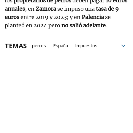
los
propietarios de perros
deben pagar
10 euros
anuales
; en
Zamora
se impuso una
tasa de 9
euros
entre 2019 y 2023; y en
Palencia
se
planteó en 2024 pero
no salió adelante
.
TEMAS
perros
España
Impuestos
redes sociales
Desinformación
vídeos
Ley de Bienestar Animal
mascotas