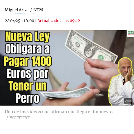
Miguel Ariz
NTM
24·04·25
|
16:00
|
Actualizado a las 09:12
Uno de los vídeos que afirman que llega el impuesto.
YOUTUBE