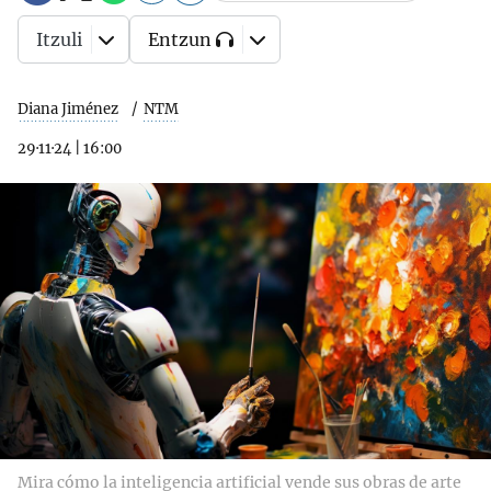
Itzuli
Entzun
Diana Jiménez
NTM
29·11·24
|
16:00
Mira cómo la inteligencia artificial vende sus obras de arte