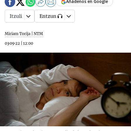
Añádenos en Google
Itzuli
Entzun
Miriam Torija | NTM
03·09·22
|
12:00