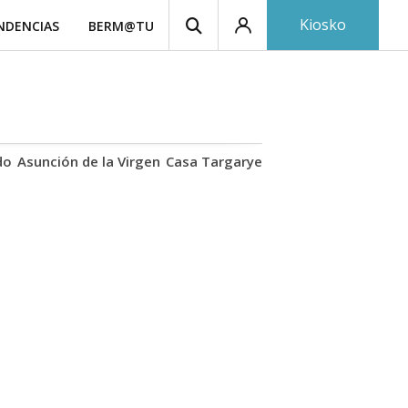
Kiosko
NDENCIAS
BERM@TU
do
Asunción de la Virgen
Casa Targaryen
Gaztelugatxe
Athle