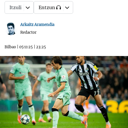
Itzuli
Entzun
Arkaitz Aramendia
Redactor
Bilbao
|
05·11·25
|
23:25