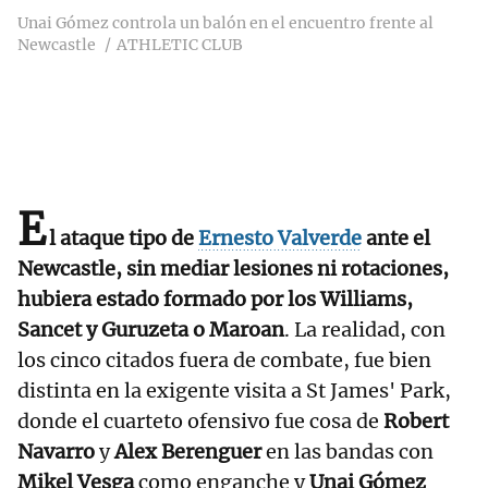
Unai Gómez controla un balón en el encuentro frente al
Newcastle
ATHLETIC CLUB
E
l ataque tipo de
Ernesto Valverde
ante el
Newcastle, sin mediar lesiones ni rotaciones,
hubiera estado formado por los Williams,
Sancet y Guruzeta o Maroan
. La realidad, con
los cinco citados fuera de combate, fue bien
distinta en la exigente visita a St James' Park,
donde el cuarteto ofensivo fue cosa de
Robert
Navarro
y
Alex Berenguer
en las bandas con
Mikel Vesga
como enganche y
Unai Gómez