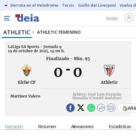
Derrota en el Velodrome
Terzic
Guiño del Liverpool
Vuelos d
Kiosko
ATHLETIC
ATHLETIC FEMENINO
LaLiga EA Sports - Jornada 9
19 de octubre de 2025, 14:00 h.
Finalizado - Min. 95
0
0
Elche CF
Athletic
Árbitro: José Luis Guzmán
Martínez Valero
Mansilla (Comité Andaluz)
Añá
Narración
Resumen
Alineaciones
Estadísticas