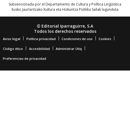
Subvencionada por el Departamento de Cultura y Política Lingüística
Eusko Jaurlaritzako Kultura eta Hizkuntza Politika Sailak lagunduta
© Editorial Iparraguirre, S.A
Todos los derechos reservados
Aviso legal
Política privacidad
Condiciones de uso
Cookies
Código ético
Accesibilidad
Administrar Utiq
Preferencias de privacidad