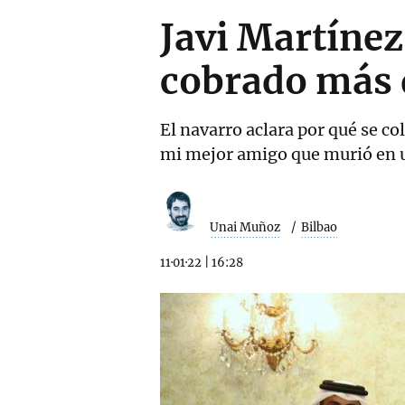
Javi Martínez
cobrado más 
El navarro aclara por qué se co
mi mejor amigo que murió en u
Unai Muñoz
Bilbao
11·01·22
|
16:28