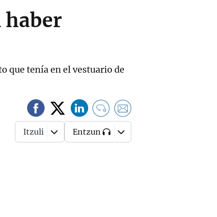
a haber
to que tenía en el vestuario de
0
Itzuli
Entzun