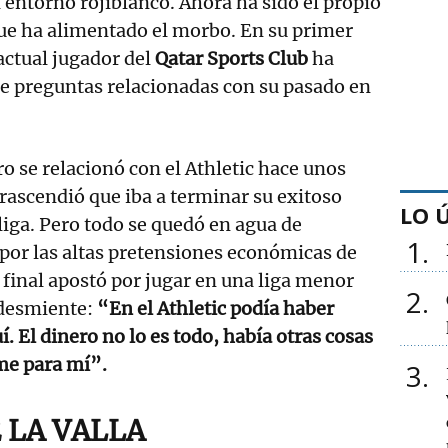
 entorno rojiblanco. Ahora ha sido el propio
que ha alimentado el morbo. En su primer
actual jugador del
Qatar Sports Club
ha
e preguntas relacionadas con su pasado en
o se relacionó con el Athletic hace unos
rascendió que iba a terminar su exitoso
LO 
liga. Pero todo se quedó en agua de
1
, por las altas pretensiones económicas de
l final apostó por jugar en una liga menor
2
o desmiente:
“En el Athletic podía haber
. El dinero no lo es todo, había otras cosas
me para mí”.
3
 LA VALLA