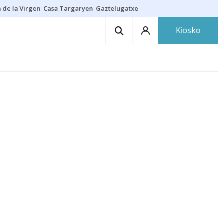
 de la Virgen
Casa Targaryen
Gaztelugatxe
Athletic
Aste Nagusia
C
Kiosko