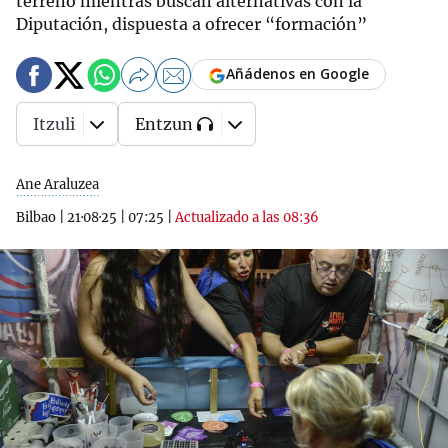
terreno mientras buscan alternativas con la
Diputación, dispuesta a ofrecer “formación”
Añádenos en Google
Itzuli
Entzun
Ane Araluzea
Bilbao
|
21·08·25
|
07:25
|
Actualizado a las 08:36