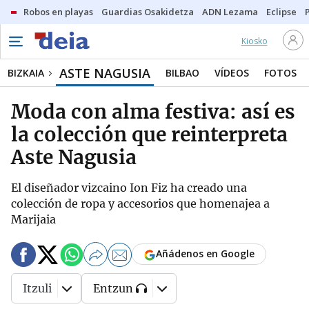
Robos en playas
Guardias Osakidetza
ADN Lezama
Eclipse
Kiosko
ASTE NAGUSIA
BIZKAIA
BILBAO
VÍDEOS
FOTOS
Moda con alma festiva: así es
la colección que reinterpreta
Aste Nagusia
El diseñador vizcaino Ion Fiz ha creado una
colección de ropa y accesorios que homenajea a
Marijaia
Añádenos en Google
Itzuli
Entzun