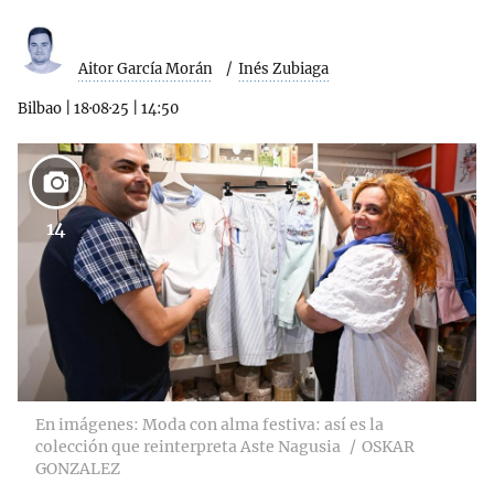
Aitor García Morán
Inés Zubiaga
Bilbao
|
18·08·25
|
14:50
14
En imágenes: Moda con alma festiva: así es la
colección que reinterpreta Aste Nagusia
OSKAR
GONZALEZ