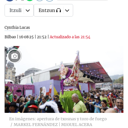
Itzuli
Entzun
Cynthia Lucas
Bilbao
|
16·08·25
|
21:52
|
Actualizado a las 21:54
27
En imágenes: apertura de txosnas y toro de fuego
MARKEL FERNÁNDEZ | MIGUEL ACERA