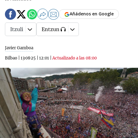
Añádenos en Google
Itzuli
Entzun
Javier Gamboa
Bilbao
|
13·08·25
|
12:01
|
Actualizado a las 08:00