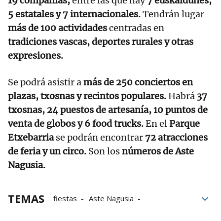
19 compañías,
entre las que hay
7 euskaldunes,
5 estatales y 7 internacionales.
Tendrán lugar
más de 100 actividades
centradas en
tradiciones vascas, deportes rurales y otras
expresiones.
Se podrá asistir a
más de 250 conciertos en
plazas,
txosnas y recintos populares.
Habrá
37
txosnas, 24 puestos de artesanía, 10 puntos de
venta de globos y 6 food trucks.
En el
Parque
Etxebarria
se podrán encontrar
72 atracciones
de feria y un circo.
Son los
números de Aste
Nagusia.
TEMAS
fiestas
Aste Nagusia
Fiestas de Bilbao
Marijaia