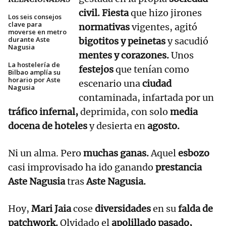
civil. Fiesta
que hizo jirones
Los seis consejos
clave para
normativas
vigentes, agitó
moverse en metro
durante Aste
bigotitos y peinetas
y sacudió
Nagusia
mentes y corazones.
Unos
La hostelería de
festejos
que tenían como
Bilbao amplía su
horario por Aste
escenario una
ciudad
Nagusia
contaminada, infartada por un
tráfico infernal,
deprimida, con solo
media
docena de hoteles
y desierta en
agosto.
Ni un alma. Pero
muchas ganas.
Aquel
esbozo
casi improvisado ha ido ganando
prestancia
Aste Nagusia
tras
Aste Nagusia.
Hoy,
Mari Jaia
cose
diversidades
en su
falda de
patchwork.
Olvidado el
apolillado pasado,