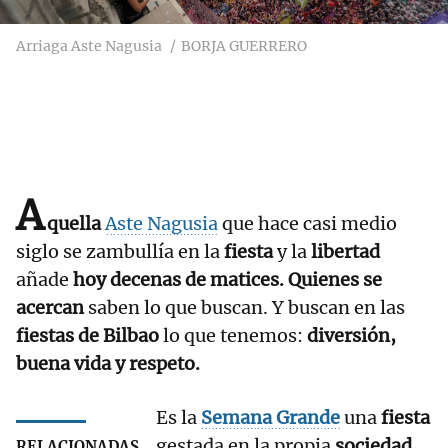
Arriaga Aste Nagusia
BORJA GUERRERO
A
quella
Aste Nagusia
que hace casi medio
siglo se zambullía en la
fiesta
y la
libertad
añade
hoy decenas de matices. Quienes se
acercan
saben lo que buscan. Y buscan en las
fiestas de Bilbao
lo que tenemos:
diversión,
buena vida y respeto.
Es la
Semana Grande
una
fiesta
gestada en la propia
sociedad
RELACIONADAS