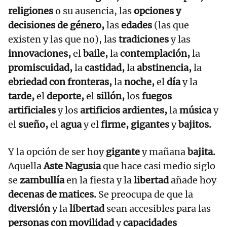
religiones
o su ausencia, las
opciones y
decisiones de género,
las
edades
(las que
existen y las que no), las
tradiciones
y las
innovaciones,
el
baile,
la
contemplación,
la
promiscuidad,
la
castidad,
la
abstinencia,
la
ebriedad con fronteras,
la
noche,
el
día
y la
tarde,
el
deporte,
el
sillón,
los
fuegos
artificiales
y los
artificios ardientes,
la
música
y
el
sueño,
el
agua
y el
firme, gigantes
y
bajitos.
Y la opción de ser hoy
gigante
y mañana
bajita.
Aquella
Aste Nagusia
que hace casi medio siglo
se
zambullía
en la fiesta y la
libertad
añade hoy
decenas de matices.
Se preocupa de que la
diversión
y la
libertad
sean accesibles para las
personas con movilidad
y
capacidades