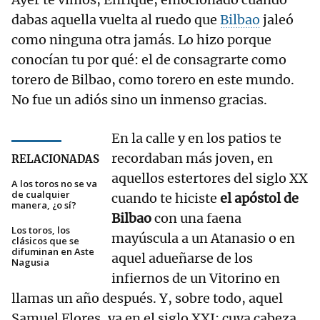
dabas aquella vuelta al ruedo que
Bilbao
jaleó
como ninguna otra jamás. Lo hizo porque
conocían tu por qué: el de consagrarte como
torero de Bilbao, como torero en este mundo.
No fue un adiós sino un inmenso gracias.
En la calle y en los patios te
recordaban más joven, en
RELACIONADAS
aquellos estertores del siglo XX
A los toros no se va
de cualquier
cuando te hiciste
el apóstol de
manera, ¿o sí?
Bilbao
con una faena
Los toros, los
mayúscula a un Atanasio o en
clásicos que se
difuminan en Aste
aquel adueñarse de los
Nagusia
infiernos de un Vitorino en
llamas un año después. Y, sobre todo, aquel
Samuel Flores, ya en el siglo XXI; cuya cabeza