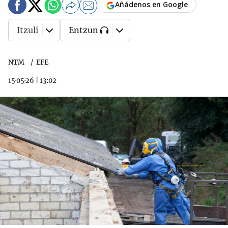
Añádenos en Google
Itzuli
Entzun
NTM
EFE
15·05·26
|
13:02