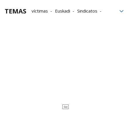
TEMAS
víctimas
Euskadi
Sindicatos
Indemnizaciones
Exposición
Cáncer de pulmón
cáncer
Amianto
Víctimas del amianto