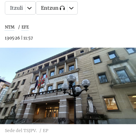
Itzuli
Entzun
NTM
EFE
13·05·26
|
11:57
Sede del TSJPV.
EP