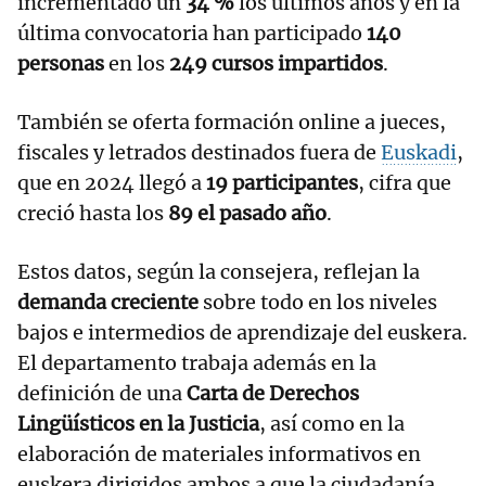
incrementado un
34 %
los últimos años y en la
última convocatoria han participado
140
personas
en los
249 cursos impartidos
.
También se oferta formación online a jueces,
fiscales y letrados destinados fuera de
Euskadi
,
que en 2024 llegó a
19 participantes
, cifra que
creció hasta los
89 el pasado año
.
Estos datos, según la consejera, reflejan la
demanda creciente
sobre todo en los niveles
bajos e intermedios de aprendizaje del euskera.
El departamento trabaja además en la
definición de una
Carta de Derechos
Lingüísticos en la Justicia
, así como en la
elaboración de materiales informativos en
euskera dirigidos ambos a que la ciudadanía