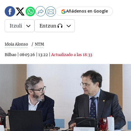
Añádenos en Google
Itzuli
Entzun
Idoia Alonso
NTM
Bilbao
|
08·05·26
|
13:22
|
Actualizado a las 18:33