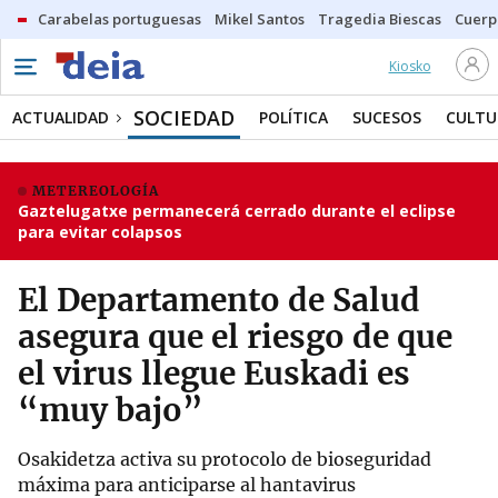
Carabelas portuguesas
Mikel Santos
Tragedia Biescas
Cuerp
Kiosko
SOCIEDAD
ACTUALIDAD
POLÍTICA
SUCESOS
CULTU
METEREOLOGÍA
Gaztelugatxe permanecerá cerrado durante el eclipse
para evitar colapsos
El Departamento de Salud
asegura que el riesgo de que
el virus llegue Euskadi es
“muy bajo”
Osakidetza activa su protocolo de bioseguridad
máxima para anticiparse al hantavirus