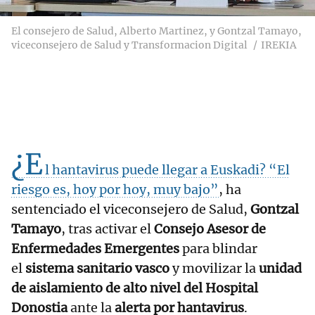
El consejero de Salud, Alberto Martinez, y Gontzal Tamayo,
viceconsejero de Salud y Transformacion Digital
IREKIA
¿E
l hantavirus puede llegar a Euskadi? “El
riesgo es, hoy por hoy, muy bajo”
, ha
sentenciado el viceconsejero de Salud,
Gontzal
Tamayo
, tras activar el
Consejo Asesor de
Enfermedades Emergentes
para blindar
el
sistema sanitario vasco
y movilizar la
unidad
de aislamiento de alto nivel del Hospital
Donostia
ante la
alerta por hantavirus
.