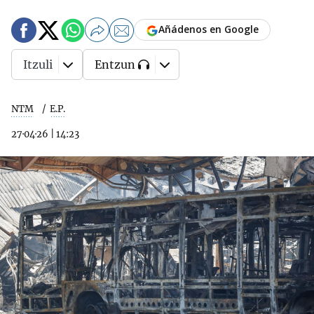
Añádenos en Google
Itzuli
Entzun
NTM
E.P.
27·04·26
|
14:23