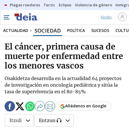
Plagas roedores
Terzic
Eclipse
Violencia de género
Inmigra
Kiosko
SOCIEDAD
ACTUALIDAD
POLÍTICA
SUCESOS
CULTU
El cáncer, primera causa de
muerte por enfermedad entre
los menores vascos
Osakidetza desarrolla en la actualidad 64 proyectos
de investigación en oncología pediátrica y sitúa la
tasa de supervivencia en el 80-85%
Añádenos en Google
Itzuli
Entzun