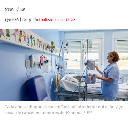
NTM
EP
13·02·26
|
12:19
|
Actualizado a las 12:22
Cada año se diagnostican en Euskadi alrededor entre 60 y 70
casos de cáncer en menores de 19 años.
EP