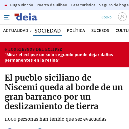
Hugo Rincón
Puerto de Bilbao
Tasa turística
Seguro de hoga
Kiosko
SOCIEDAD
ACTUALIDAD
POLÍTICA
SUCESOS
CULTU
LOS RIESGOS DEL ECLIPSE
“Mirar el eclipse un solo segundo puede dejar daños
permanentes en la retina”
El pueblo siciliano de
Niscemi queda al borde de un
gran barranco por un
deslizamiento de tierra
1.000 personas han tenido que ser evacuadas