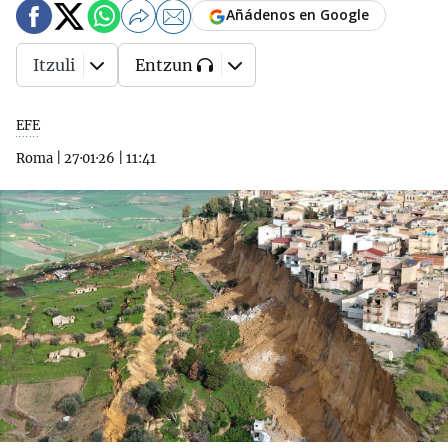
Añádenos en Google
Itzuli
Entzun
EFE
Roma
|
27·01·26
|
11:41