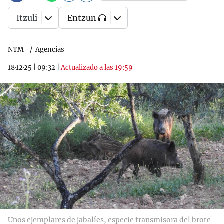
Itzuli
Entzun
NTM
Agencias
18·12·25
|
09:32
|
Actualizado a las 19:59
Unos ejemplares de jabalíes, especie transmisora del brote