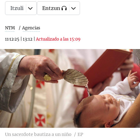
Itzuli
Entzun
NTM
Agencias
11·12·25
|
13:12
|
Actualizado a las 15:09
Un sacerdote bautiza a un niño
EP