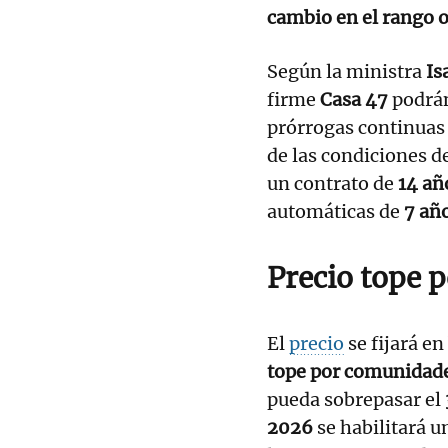
cambio en el rango o
Según la ministra
Is
firme
Casa 47
podrán
prórrogas continuas
de las condiciones d
un contrato de
14 añ
automáticas de
7 añ
Precio tope
El
precio
se fijará en
tope por comunidad
pueda sobrepasar el
2026
se habilitará u