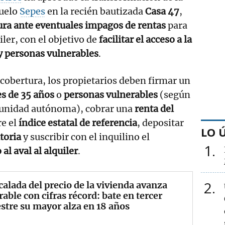
suelo
Sepes
en la recién bautizada
Casa 47
,
ura ante eventuales impagos de rentas
para
iler, con el objetivo de
facilitar el acceso a la
y personas vulnerables
.
 cobertura, los propietarios deben firmar un
s de 35 años
o
personas vulnerables
(según
munidad autónoma), cobrar una
renta del
e el
índice estatal de referencia
, depositar
LO 
toria
y suscribir con el inquilino el
1
l aval al alquiler
.
2
calada del precio de la vivienda avanza
able con cifras récord: bate en tercer
stre su mayor alza en 18 años