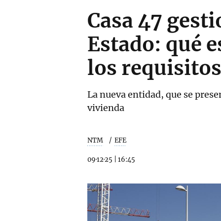
Casa 47 gesti
Estado: qué e
los requisito
La nueva entidad, que se prese
vivienda
NTM
EFE
09·12·25
|
16:45