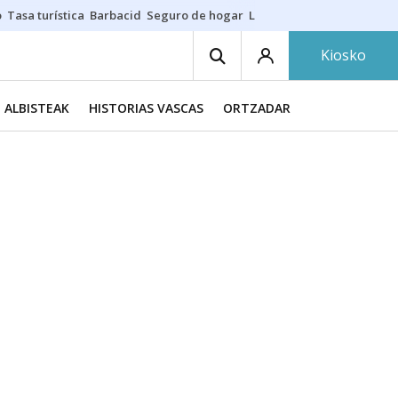
o
Tasa turística
Barbacid
Seguro de hogar
Lío Athletic-Osasuna
Mast
Kiosko
ALBISTEAK
HISTORIAS VASCAS
ORTZADAR