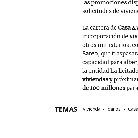
las promociones disp
solicitudes de vivien
La cartera de
Casa 4
incorporación de
viv
otros ministerios, 
Sareb
, que traspasa
capacidad para alber
la entidad ha licita
viviendas
y próxima
de 100 millones
para
TEMAS
Vivienda
daños
Cas