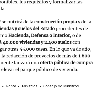
onibles, los requisitos y formalizar las
da.
7
se nutrirá de la
construcción propia
y de la
iendas y suelos del Estado
procedentes de
como
Hacienda, Defensa o Interior
, o de
rá
40.000 viviendas
y
2.400 suelos
con
gar otras
55.000 casas
. En lo que va de año,
do la redacción de proyectos de más de
1.600
mente lanzará una
oferta pública de compra
 elevar el parque público de vivienda.
a
Renta
Ministros
Consejo de Ministros