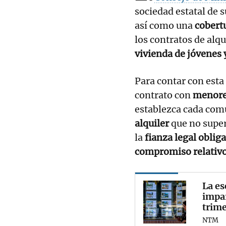
sociedad estatal de 
así como una
cobert
los contratos de alqu
vivienda de jóvenes 
Para contar con esta
contrato con
menore
establezca cada co
alquiler
que no super
la
fianza legal obliga
compromiso relativo a
La es
impar
trime
NTM