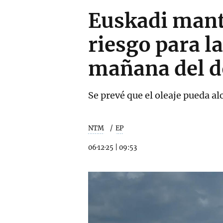
Euskadi manti
riesgo para l
mañana del 
Se prevé que el oleaje pueda al
NTM
EP
06·12·25
|
09:53