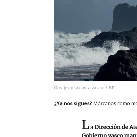
Oleaje en la costa vasca
EP
¿Ya nos sigues?
Márcanos como me
L
a
Dirección de At
Gobierno vasco manti