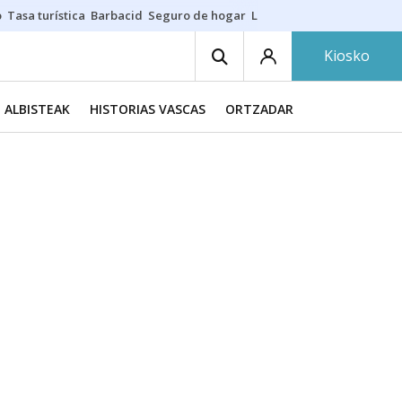
o
Tasa turística
Barbacid
Seguro de hogar
Lío Athletic-Osasuna
Mast
Kiosko
ALBISTEAK
HISTORIAS VASCAS
ORTZADAR