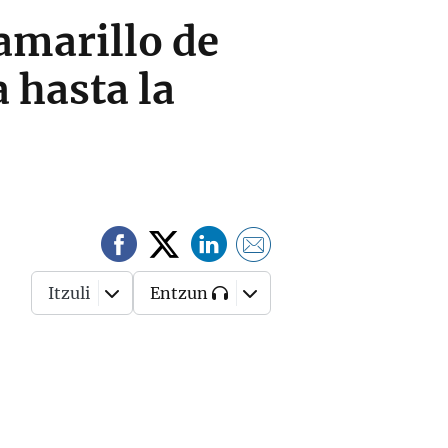
amarillo de
a hasta la
Itzuli
Entzun