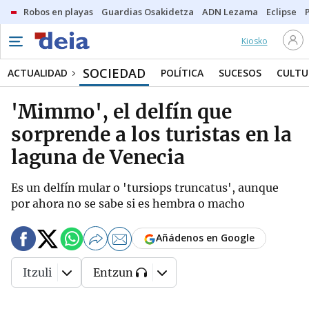
Robos en playas
Guardias Osakidetza
ADN Lezama
Eclipse
Kiosko
SOCIEDAD
ACTUALIDAD
POLÍTICA
SUCESOS
CULTU
'Mimmo', el delfín que
sorprende a los turistas en la
laguna de Venecia
Es un delfín mular o 'tursiops truncatus', aunque
por ahora no se sabe si es hembra o macho
Añádenos en Google
Itzuli
Entzun