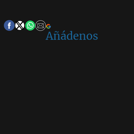
Añádenos
en
Google