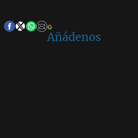
Añádenos
en
Google