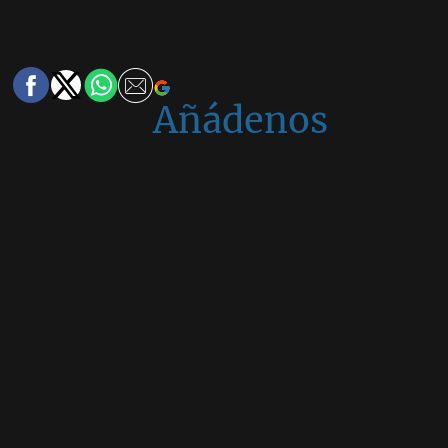
Añádenos
en
Google