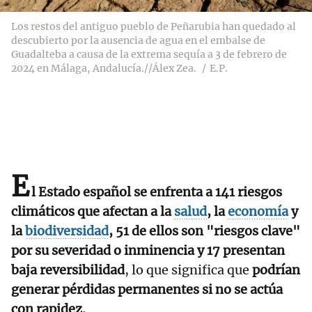
Los restos del antiguo pueblo de Peñarubia han quedado al
descubierto por la ausencia de agua en el embalse de
Guadalteba a causa de la extrema sequía a 3 de febrero de
2024 en Málaga, Andalucía.//Álex Zea.
E.P.
E
l Estado español se enfrenta a 141 riesgos
climáticos que afectan a la
salud
, la
economía
y
la
biodiversidad
, 51 de ellos son "riesgos clave"
por su severidad o inminencia y 17 presentan
baja reversibilidad
, lo que significa que
podrían
generar pérdidas permanentes si no se actúa
con rapidez.