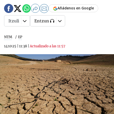
Añádenos en Google
Itzuli
Entzun
NTM
EP
14·10·25
|
11:38
|
Actualizado a las 11:57